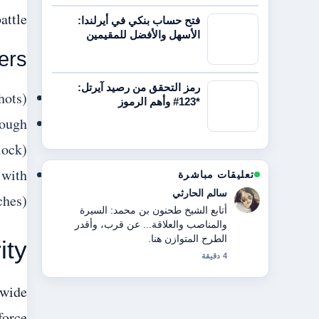
attle.
فتح حساب بنكي في أيرلندا:
الأسهل والأفضل للمقيمين
ers
رمز التحقق من رصيد آيرتل:
hots)
*123# وأهم الرموز
rough
lock)
 with
تعليقات مباشرة
راشد الكتبي
ches)
سياق مفيد حول مقر دبي الجنوب الرئيسي:
الموقع، الاتصال، والحوكمة.... يرجى
الاستمرار في تحديث هذا البث المباشر.
ity
6 دقيقة
 wide
force