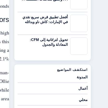
onds.
أفضل تطبيق قرض سريع نقدي
ors
في الإمارات: كاش ناو وبدائله
 high
تحويل لتر/ثانية إلى CFM:
 this
المعادلة والجدول
ing a
2.1%.
استكشف المواضيع
 man-
المدونة
Ollie
أعمال
while
area.
محلي