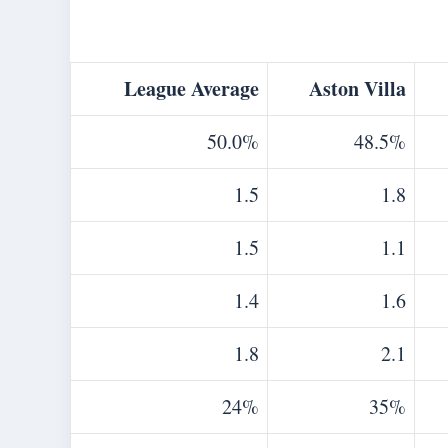
League Average
Aston Villa
50.0%
48.5%
1.5
1.8
1.5
1.1
1.4
1.6
1.8
2.1
24%
35%