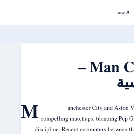
الرئيسية
Man City vs Aston Villa Stats –
ية
M
anchester City and Aston Vi
compelling matchups, blending Pep Gu
discipline. Recent encounters between th