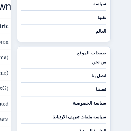
own
سياسة
تقنية
ric
العالم
on %
صفحات الموقع
ame)
من نحن
ame)
اتصل بنا
(xG)
قصتنا
ated
سياسة الخصوصية
سياسة ملفات تعريف الارتباط
eets
النشرة البريدية