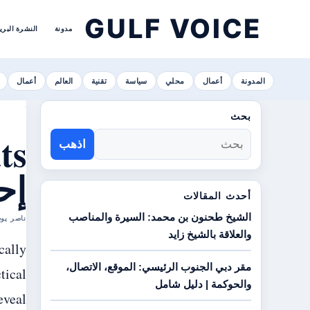
GULF VOICE
مدونة
النشرة البري
المدونة
أعمال
محلي
سياسة
تقنية
العالم
أعمال
بحث
اذهب
إح
أحدث المقالات
الشيخ طحنون بن محمد: السيرة والمناصب
ناصر OLIVER BENNETT
والعلاقة بالشيخ زايد
cally
مقر دبي الجنوب الرئيسي: الموقع، الاتصال،
tical
والحوكمة | دليل شامل
eveal