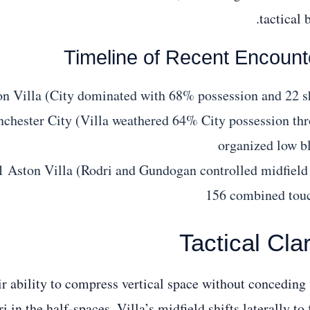
tactical b
Timeline of Recent Encount
on Villa (City dominated with 68% possession and 22 s
nchester City (Villa weathered 64% City possession th
organized low b
1 Aston Villa (Rodri and Gundogan controlled midfield
156 combined tou
Tactical Clar
ir ability to compress vertical space without conceding
in the half-spaces, Villa’s midfield shifts laterally to 