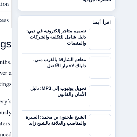
tion
cess
اقرأ أيضا
تصميم متاجر إلكترونية في دبي:
دليل شامل للتكلفة والشركات
ngs
والمنصات
مطعم الشارقة بالقرب مني:
nths.
دليلك لاختيار الأفضل
ver a
ings.
تحويل يوتيوب إلى MP3: دليل
الأمان والقانون
ery’s
ously
الشيخ طحنون بن محمد: السيرة
ters.
والمناصب والعلاقة بالشيخ زايد
anced