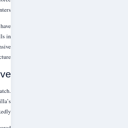
ters.
 have
ls in
nsive
cture.
ive
atch.
lla’s
edly.
pared