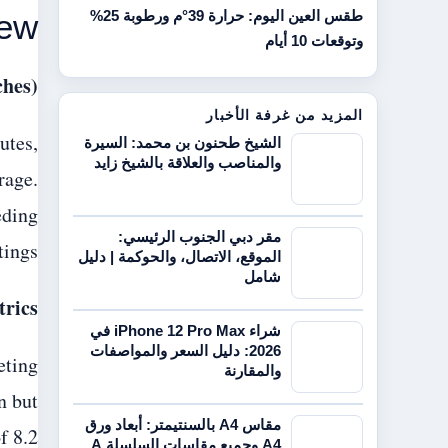
iew
طقس العين اليوم: حرارة 39°م ورطوبة 25%
وتوقعات 10 أيام
ches)
المزيد من غرفة الأخبار
utes,
الشيخ طحنون بن محمد: السيرة
والمناصب والعلاقة بالشيخ زايد
rage.
eding
مقر دبي الجنوب الرئيسي:
tings.
الموقع، الاتصال، والحوكمة | دليل
شامل
trics
شراء iPhone 12 Pro Max في
2026: دليل السعر والمواصفات
eting
والمقارنة
n but
مقاس A4 بالسنتيمتر: أبعاد ورق
f 8.2
A4 وجميع مقاسات السلسلة A