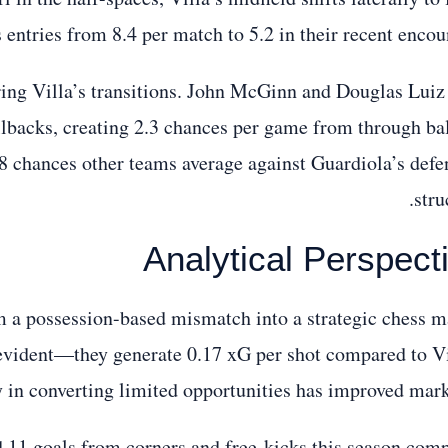
entries from 8.4 per match to 5.2 in their recent encoun
ring Villa’s transitions. John McGinn and Douglas Luiz
llbacks, creating 2.3 chances per game from through bal
8 chances other teams average against Guardiola’s defe
stru
Analytical Perspect
om a possession-based mismatch into a strategic chess m
 evident—they generate 0.17 xG per shot compared to Vi
y in converting limited opportunities has improved mark
ed 11 goals from corners and free-kicks this season com