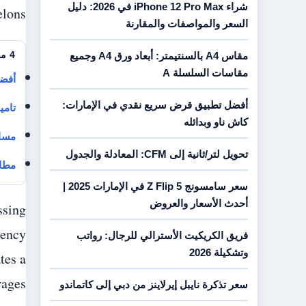
شراء iPhone 12 Pro Max في 2026: دليل
lons.
السعر والمواصفات والمقارنة
4 مقالات ذات صلة
مقاس A4 بالسنتيمتر: أبعاد ورق A4 وجميع
مقاسات السلسلة A
أفضل
أفضل تطبيق قرض سريع نقدي في الإمارات:
تامي
كاش ناو وبدائله
مساج 60 درهم عجمان: الأسعا
تحويل لتر/ثانية إلى CFM: المعادلة والجدول
مطاع
سعر سامسونج Z Flip 5 في الإمارات 2025 |
أحدث الأسعار والعروض
ssing
iency
فريق الكريكيت الأسترالي للرجال: رواتب
وتشكيلة 2026
tes a
ages.
سعر تذكرة نايبل إيرلاينز من دبي إلى كاتماندو