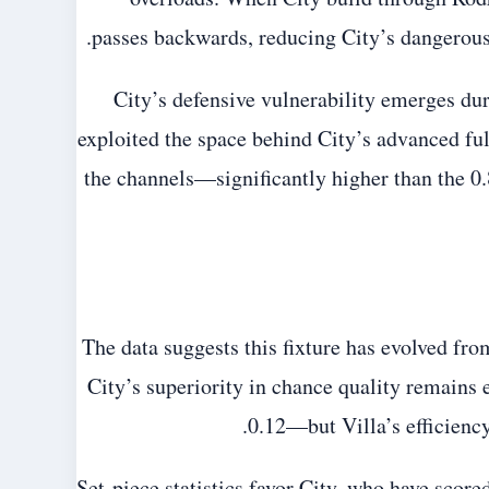
passes backwards, reducing City’s dangerous 
City’s defensive vulnerability emerges du
exploited the space behind City’s advanced fu
the channels—significantly higher than the 0.
The data suggests this fixture has evolved fr
City’s superiority in chance quality remains
0.12—but Villa’s efficienc
Set-piece statistics favor City, who have scor