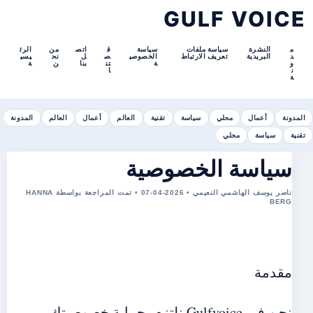
GULF VOICE
م
النشرة
سياسة ملفات
سياسة
ق
اتص
من
الرئ
د
البريدية
تعريف الارتباط
الخصوصي
ص
ل
نح
يسي
و
ة
تن
بنا
ن
ة
ن
ا
ة
المدونة
أعمال
محلي
سياسة
تقنية
العالم
أعمال
العالم
المدونة
تقنية
سياسة
محلي
سياسة الخصوصية
ناصر يوسف الهاشمي النعيمي • 2026-04-07 • تمت المراجعة بواسطة HANNA
BERG
مقدمة
نحن في Gulfvoice نلتزم بحماية خصوصيتك