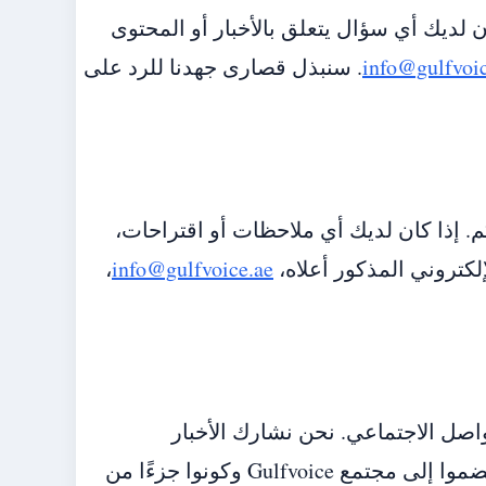
ن لديك أي سؤال يتعلق بالأخبار أو المحتوى
info@gulfvoic
. سنبذل قصارى جهدنا للرد على
 إذا كان لديك أي ملاحظات أو اقتراحات،
لكتروني المذكور أعلاه،
info@gulfvoice.ae
،
واصل الاجتماعي. نحن نشارك الأخبار
والتحديثات بشكل دوري، ونحب أن نسمع منكم هناك أيضًا. انضموا إلى مجتمع Gulfvoice وكونوا جزءًا من