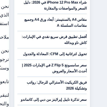
شراء iPhone 12 Pro Max في 2026: دليل
نحن ن
السعر والمواصفات والمقارنة
الذي 
مقاس A4 بالسنتيمتر: أبعاد ورق A4 وجميع
استف
مقاسات السلسلة A
ملاحظ
أفضل تطبيق قرض سريع نقدي في الإمارات:
كاش ناو وبدائله
نحن ن
تحويل لتر/ثانية إلى CFM: المعادلة والجدول
نرجو 
سعر سامسونج Z Flip 5 في الإمارات 2025 |
وسنكو
أحدث الأسعار والعروض
تابعو
فريق الكريكيت الأسترالي للرجال: رواتب
وتشكيلة 2026
لنبقى
سعر تذكرة نايبل إيرلاينز من دبي إلى كاتماندو