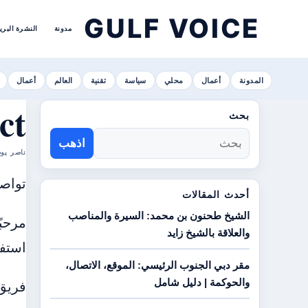
GULF VOICE
مدونة
النشرة البري
المدونة
أعمال
محلي
سياسة
تقنية
العالم
أعمال
ct
بحث
اذهب
ناصر يوسف الهاشمي ا
تواصل
أحدث المقالات
الشيخ طحنون بن محمد: السيرة والمناصب
والعلاقة بالشيخ زايد
استفس
مقر دبي الجنوب الرئيسي: الموقع، الاتصال،
والحوكمة | دليل شامل
فريق 