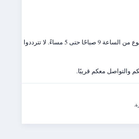
فريق Gulfvoice متاح للرد على استفساراتكم خلال أيام الأسبوع من الساعة 9 صباحًا حتى 5 مساءً. لا تترددوا
ة.