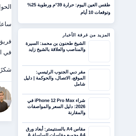
طقس العين اليوم: حرارة 39°م ورطوبة 25%
الحوا
وتوقعات 10 أيام
ساعا
المزيد من غرفة الأخبار
الشيخ طحنون بن محمد: السيرة
والمناصب والعلاقة بالشيخ زايد
في ال
شكرًا لاهتمامكم 
مقر دبي الجنوب الرئيسي:
الموقع، الاتصال، والحوكمة | دليل
شامل
شراء iPhone 12 Pro Max في
2026: دليل السعر والمواصفات
والمقارنة
مقاس A4 بالسنتيمتر: أبعاد ورق
A4 وجميع مقاسات السلسلة A