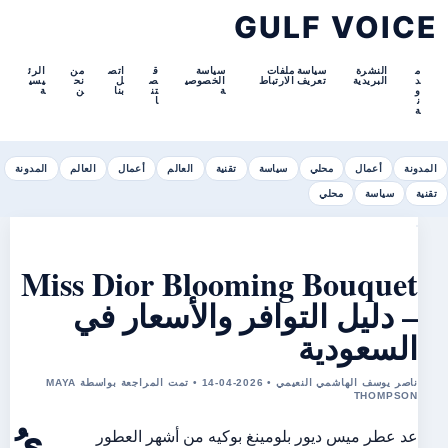
GULF VOICE
م
النشرة
سياسة ملفات
سياسة
ق
اتص
من
الرئ
د
البريدية
تعريف الارتباط
الخصوصي
ص
ل
نح
يسي
و
ة
تن
بنا
ن
ة
ن
ا
ة
المدونة
أعمال
محلي
سياسة
تقنية
العالم
أعمال
العالم
المدونة
تقنية
سياسة
محلي
Miss Dior Blooming Bouquet
– دليل التوافر والأسعار في
السعودية
ناصر يوسف الهاشمي النعيمي • 2026-04-14 • تمت المراجعة بواسطة MAYA
THOMPSON
يُ
عد عطر ميس ديور بلومينغ بوكيه من أشهر العطور