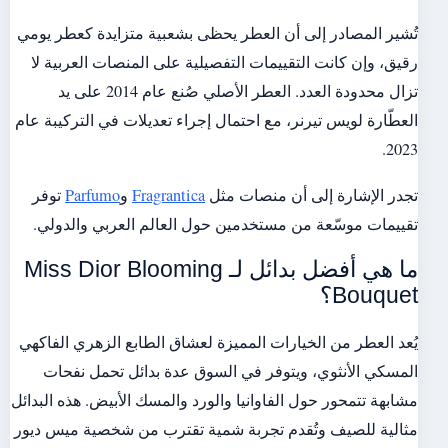
تُشير المصادر إلى أن العطر يحظى بشعبية متزايدة كعطر يومي
رقيق، وإن كانت التقييمات التفصيلية على المنصات العربية لا
تزال محدودة العدد. العطر الأصلي صُنع عام 2014 على يد
العطّارة لويس تيرنر، مع احتمال إجراء تعديلات في التركيبة عام
2023.
تجدر الإشارة إلى أن منصات مثل
Fragrantica
و
Parfumo
توفر
تقييمات موسّعة من مستخدمين حول العالم العربي والدولي.
ما هي أفضل بدائل لـ Miss Dior Blooming
Bouquet؟
يُعد العطر من الخيارات المميزة لعشاق الطابع الزهري الفاكهي
المسكي الأنثوي، ويتوفر في السوق عدة بدائل تحمل نفحات
مشابهة تتمحور حول الفاوانيا والورد والمسك الأبيض. هذه البدائل
مثالية للصيف وتُقدم تجربة شمية تقترب من شخصية ميس ديور