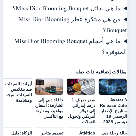
ما هي بدائل Miss Dior Blooming Bouquet؟
من هي مبتكرة عطر Miss Dior Blooming
Bouquet؟
ما هي أحجام Miss Dior Blooming Bouquet
المتوفرة؟
مقالات إضافية ذات صلة
أيرلندا للسيدات
ضد بنغلادش
للسيدات: نتيجة
Avatar 3
سعر صرف 1
حافلة دبي إلى
ومشاهدة
Release Date
درهم إماراتي
الشارقة: أسعار،
– تاريخ الإصدار
إلى دولار
مواعيد، ومقارنة
الرسمي 19
أمريكي وتحويل
مع التاكسي
ديسمبر 2025
العملات
حالة رحلة دبي
Atlético
تصميم متاجر
الزكاة: دليل