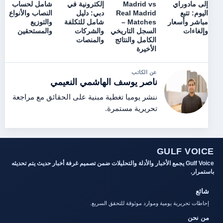
إلى مادوراي
Madrid vs
إلكترونية في
شامل لحساب
اليوم: تتبع
Real Madrid
دبي: دليل
النصاب والأنواع
مباشر وأسعار
Matches –
شامل للتكلفة
والتوزيع
وإلغاءات
السجل التاريخي
والشركات
والمستحقين
الكامل والنتائج
والمنصات
الأخيرة
عن الكاتب
ناصر يوسف الهاشمي النعيمي
ننشر يوميا تغطية مبنية على الحقائق مع مراجعة
تحريرية مستمرة.
GULF VOICE
Gulf Voice يجمع الأخبار والأدلة والتحليلات ضمن تصميم غرفة أخبار حديث يتم تحديثه
باستمرار.
شائع
إحاطات تحريرية يومية وموارد موثوقة للتحقق السريع.
من نحن