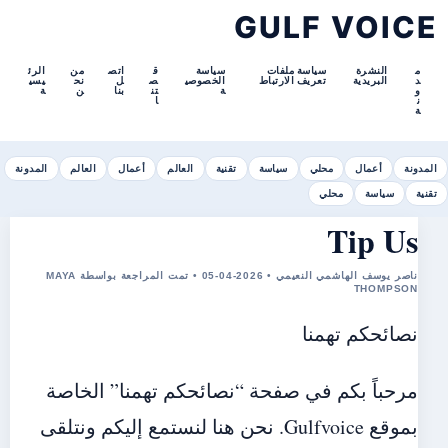
GULF VOICE
م
النشرة
سياسة ملفات
سياسة
ق
اتص
من
الرئ
د
البريدية
تعريف الارتباط
الخصوصي
ص
ل
نح
يسي
و
ة
تن
بنا
ن
ة
ن
ا
ة
المدونة
أعمال
محلي
سياسة
تقنية
العالم
أعمال
العالم
المدونة
تقنية
سياسة
محلي
Tip Us
ناصر يوسف الهاشمي النعيمي • 2026-04-05 • تمت المراجعة بواسطة MAYA
THOMPSON
نصائحكم تهمنا
مرحباً بكم في صفحة “نصائحكم تهمنا” الخاصة
بموقع Gulfvoice. نحن هنا لنستمع إليكم ونتلقى