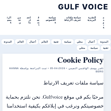
GULF VOICE
م
النشرة
سياسة ملفات
سياسة
ق
اتص
من
الرئ
د
البريدية
تعريف الارتباط
الخصوصي
ص
ل
نح
يسي
و
ة
تن
بنا
ن
ة
ن
ا
ة
المدونة
أعمال
محلي
سياسة
تقنية
العالم
أعمال
العالم
المدونة
تقنية
سياسة
محلي
Cookie Policy
ناصر يوسف الهاشمي النعيمي • 2026-04-05 • تمت المراجعة بواسطة HANNA
BERG
سياسة ملفات تعريف الارتباط
مرحبًا بكم في موقع Gulfvoice. نحن نلتزم بحماية
خصوصيتكم ونرغب في إبلاغكم بكيفية استخدامنا