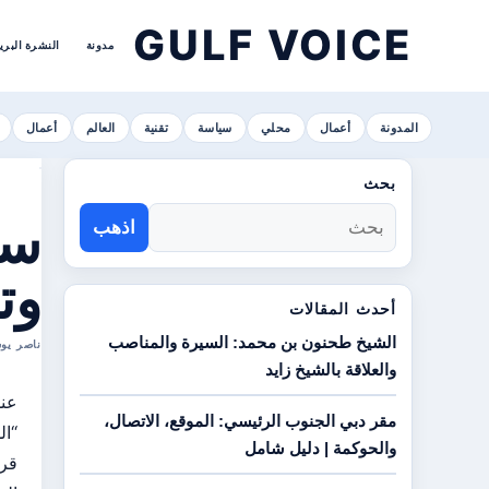
GULF VOICE
مدونة
النشرة البري
المدونة
أعمال
محلي
سياسة
تقنية
العالم
أعمال
بحث
سي
اذهب
وت
أحدث المقالات
الشيخ طحنون بن محمد: السيرة والمناصب
ناصر يوسف الهاشمي ا
والعلاقة بالشيخ زايد
عند
مقر دبي الجنوب الرئيسي: الموقع، الاتصال،
“ال
والحوكمة | دليل شامل