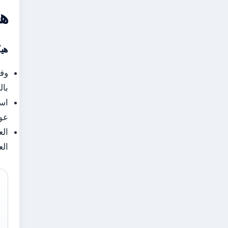
هل
هيك
وفق
بال
اسم
عو
الع
الع