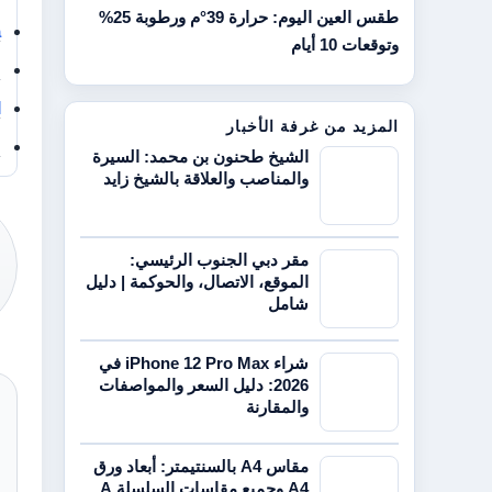
طقس العين اليوم: حرارة 39°م ورطوبة 25%
a
وتوقعات 10 أيام
س
ا
المزيد من غرفة الأخبار
س
الشيخ طحنون بن محمد: السيرة
والمناصب والعلاقة بالشيخ زايد
مقر دبي الجنوب الرئيسي:
الموقع، الاتصال، والحوكمة | دليل
شامل
شراء iPhone 12 Pro Max في
2026: دليل السعر والمواصفات
والمقارنة
مقاس A4 بالسنتيمتر: أبعاد ورق
A4 وجميع مقاسات السلسلة A