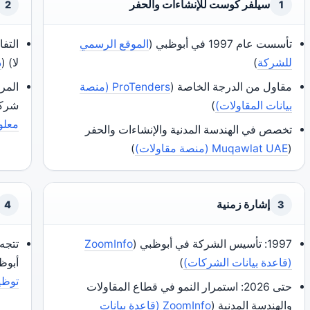
سيلفر كوست للإنشاءات والحفر
2
1
تأسست عام 1997 في أبوظبي (
الموقع الرسمي
التفا
للشركة
)
لا) (
د
مقاول من الدرجة الخاصة (
ProTenders (منصة
بيانات المقاولات)
)
شركا
معلو
تخصص في الهندسة المدنية والإنشاءات والحفر
(
Muqawlat UAE (منصة مقاولات)
)
إشارة زمنية
4
3
1997: تأسيس الشركة في أبوظبي (
ZoomInfo
تتجه
(قاعدة بيانات الشركات)
)
أبوظ
توظي
حتى 2026: استمرار النمو في قطاع المقاولات
والهندسة المدنية (
ZoomInfo (قاعدة بيانات