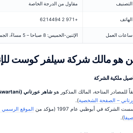
التصنيف
مقاول من الدرجة الخاصة
الهاتف
+971 2 6214494
ساعات العمل
الإثنين-الخميس: 8 صباحا – 5 مساءً، الجمعة: 8 صباحا – 1 ظهرًا
 هو مالك شركة سيلفر كوست للإن
صيل ملكية الشركة
اً للمصادر المتاحة، المالك المذكور هو
شاهر عورتاني (Shaher Awartani)
رتاني – الصفحة الشخصية
).
ست الشركة في أبوظبي عام 1997 (مؤكد من
الموقع الرسمي 
يفا
).