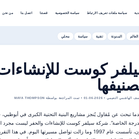
دية
سياسة ملفات تعريف الارتباط
سياسة الخصوصية
قصتنا
اتصل بنا
من نحن
العالم
المدونة
تقنية
سياسة
محلي
لفر كوست للإنشاءات و
صنيفها
لنعيمي • 2026-06-01 • تمت المراجعة بواسطة MAYA THOMPSON
ما تبحث عن مُقاول يُنجز مشاريع البنية التحتية الكبرى في أبوظبي،
درجة الخاصة”. شركة سيلفر كوست للإنشاءات والحفر ليست مجرد اسم 
قرن، تأسست عام 1997 وما زالت تواصل مسيرتها اليوم. في