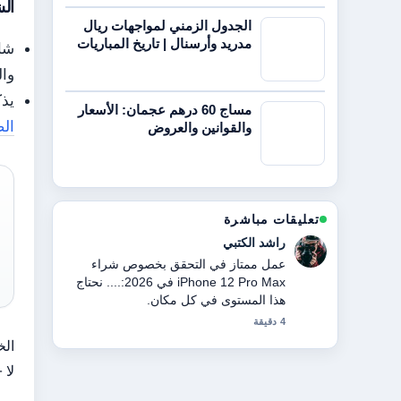
الش
الجدول الزمني لمواجهات ريال
مدريد وأرسنال | تاريخ المباريات
شا
وال
يذكر أنه
مساج 60 درهم عجمان: الأسعار
ال
والقوانين والعروض
تعليقات مباشرة
ماجد الهاشمي
تحليل قوي حول الشيخ طحنون بن محمد:
السيرة والمناصب والعلاقة.... هذا أوضح
ملخص قرأته اليوم.
6 دقيقة
الخ
لا 