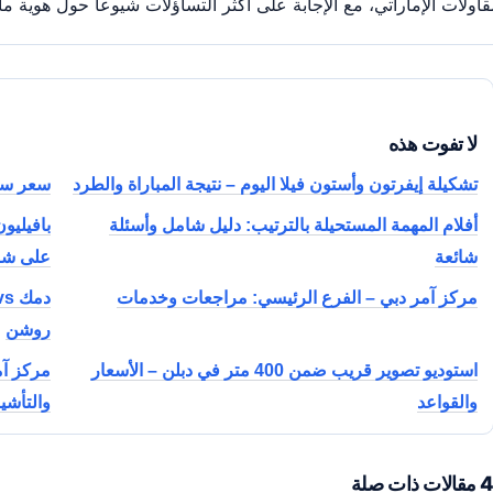
قاولات الإماراتي، مع الإجابة على أكثر التساؤلات شيوعاً حول هوية مال
لا تفوت هذه
تشكيلة إيفرتون وأستون فيلا اليوم – نتيجة المباراة والطرد
سعر سايب
أفلام المهمة المستحيلة بالترتيب: دليل شامل وأسئلة
بافيليو
شائعة
على شاط
مركز آمر دبي – الفرع الرئيسي: مراجعات وخدمات
روشن
استوديو تصوير قريب ضمن 400 متر في دبلن – الأسعار
مركز آم
والقواعد
والتأشي
مقالات ذات صلة