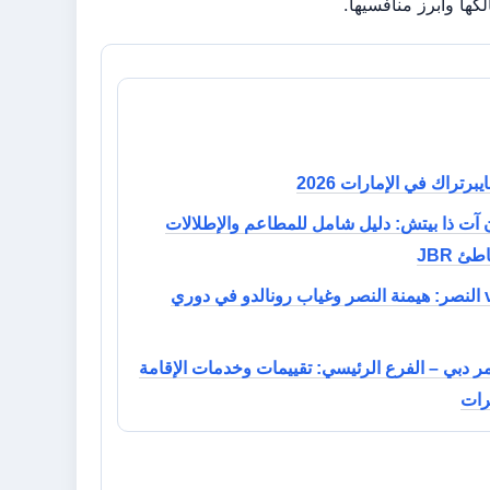
كها وأبرز منافسيها.
رتراك في الإمارات 2026
ن آت ذا بيتش: دليل شامل للمطاعم والإطلالات
ئ JBR
دمك vs النصر: هيمنة النصر وغياب رونالدو في دوري
ر دبي – الفرع الرئيسي: تقييمات وخدمات الإقامة
رات