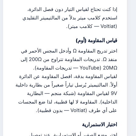
إذا كنت تحتاج لقياس التيار دون فصل الدائرة،
استخدم كلامب ميتر بدلاً من المالتيميتر التقليدي
(Voltiat — كلامب ميتر).
قياس المقاومة (أوم)
اختر تدريج المقاومة Ω وأدخل المجس الأحمر في
منفذ Ω. تدريجات المقاومة تتراوح من 200Ω إلى
20MΩ (YouTube — تدريجات المقاومة).
لقياس المقاومة بدقة، افصل المقاومة عن الدائرة
أولاً. المالتيميتر يُرسل تياراً صغيراً من بطارية داخلية
9V لقياس المقاومة (شبكة منجم — البطارية
الداخلية). المقاومة لا لها قطبية، لذا ضع المجسات
على أي طرف (Voltiat — بدون قطبية).
اختبار الاستمرارية
اختر وضع الصفير أو الاستمرارية. عند توصيل