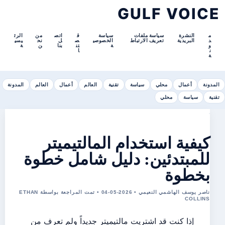
GULF VOICE
م
النشرة
سياسة ملفات
سياسة
ق
اتص
من
الرئ
د
البريدية
تعريف الارتباط
الخصوصي
ص
ل
نح
يسي
و
ة
تن
بنا
ن
ة
ن
ا
ة
المدونة
أعمال
محلي
سياسة
تقنية
العالم
أعمال
العالم
المدونة
تقنية
سياسة
محلي
كيفية استخدام المالتيميتر
للمبتدئين: دليل شامل خطوة
بخطوة
ناصر يوسف الهاشمي النعيمي • 2026-05-04 • تمت المراجعة بواسطة ETHAN
COLLINS
إذا كنت قد اشتريت مالتيميتر جديداً ولم تعرف من