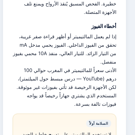
خطيرة. الفحص المسبق يُنقذ الأرواح ويمنع تلف
الأجهزة المتصلة.
أخطاء الفيوز
إذا لم يعمل المالتيميتر أو أظهر قراءة صفر غريبة،
تحقق من الفيوز الداخلي. الفيوز يحمي مدخل mA
من التيار الزائد. للتيار العالي، منفذ 10A محمي بفيوز
منفصل.
الأدنى سعراً للمالتيميتر في المغرب حوالي 100
درهم (YouTube — درس مبسط حول الميلتمتر)،
لكن الأجهزة الرخيصة قد تأتي بفيوزات غير موثوقة.
المستخدم الذي يشتري جهازاً رخيصاً قد يواجه
فيوزات تالفة بسرعة.
السلامة أولاً
لا تستخدم المالتيميتر على تدريج خاطئ للجهد