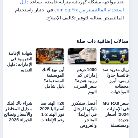
عند مواجهة مشكلة كهربائية منزلية غامضة، يساعد
دليل
استخدام المالتيميتر من Jem og Fix
في اختيار واستخدام
المالتيميتر بفعالية لتوفير تكاليف الإصلاح.
مقالات إضافية ذات صلة
شهادة الإقامة
الضريبية في
الإمارات: دليل
ريال مدريد ضد
1000 درهم
أين تبيع آلاتك
التقديم
فالنسيا جدول
إماراتي كم
الموسيقية
زمني: أبرز
روبية هندية؟
المستعملة؟
محطات
سعر الصرف
دليل شامل
المواجهات
اليوم
سعر MG RX8
أفضل سنيكرز
T20 الهند ضد
شراء باك لينك
في الإمارات
نايكي للرجال
أستراليا 2025:
– دليل المخاطر
2024: أسعار
في أيرلندا:
فوز الهند 2-1
والأسعار ونصائح
جديدة
المتاجر
رغم الإلغاءات
الخبراء 2025
ومستعملة
والعروض