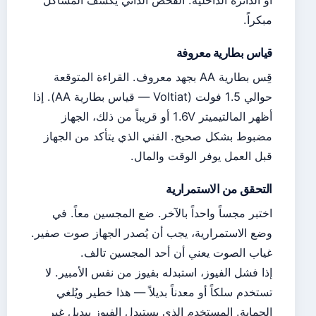
أو الدائرة الداخلية. الفحص الذاتي يكشف المشاكل
مبكراً.
قياس بطارية معروفة
قِس بطارية AA بجهد معروف. القراءة المتوقعة
حوالي 1.5 فولت (Voltiat — قياس بطارية AA). إذا
أظهر المالتيميتر 1.6V أو قريباً من ذلك، الجهاز
مضبوط بشكل صحيح. الفني الذي يتأكد من الجهاز
قبل العمل يوفر الوقت والمال.
التحقق من الاستمرارية
اختبر مجساً واحداً بالآخر. ضع المجسين معاً. في
وضع الاستمرارية، يجب أن يُصدر الجهاز صوت صفير.
غياب الصوت يعني أن أحد المجسين تالف.
إذا فشل الفيوز، استبدله بفيوز من نفس الأمبير. لا
تستخدم سلكاً أو معدناً بديلاً — هذا خطير ويُلغي
الحماية. المستخدم الذي يستبدل الفيوز ببديل غير