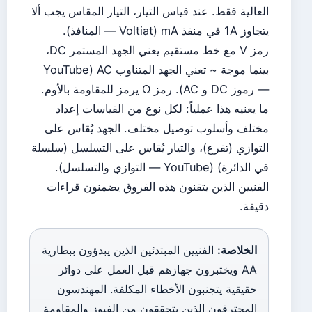
العالية فقط. عند قياس التيار، التيار المقاس يجب ألا
يتجاوز 1A في منفذ mA (Voltiat — المنافذ).
رمز V مع خط مستقيم يعني الجهد المستمر DC،
بينما موجة ~ تعني الجهد المتناوب AC (YouTube
— رموز DC و AC). رمز Ω يرمز للمقاومة بالأوم.
ما يعنيه هذا عملياً: لكل نوع من القياسات إعداد
مختلف وأسلوب توصيل مختلف. الجهد يُقاس على
التوازي (تفرع)، والتيار يُقاس على التسلسل (سلسلة
في الدائرة) (YouTube — التوازي والتسلسل).
الفنيين الذين يتقنون هذه الفروق يضمنون قراءات
دقيقة.
الخلاصة:
الفنيين المبتدئين الذين يبدؤون ببطارية
AA ويختبرون جهازهم قبل العمل على دوائر
حقيقية يتجنبون الأخطاء المكلفة. المهندسون
المحترفون الذين يتحققون من الفيوز والمقاومة