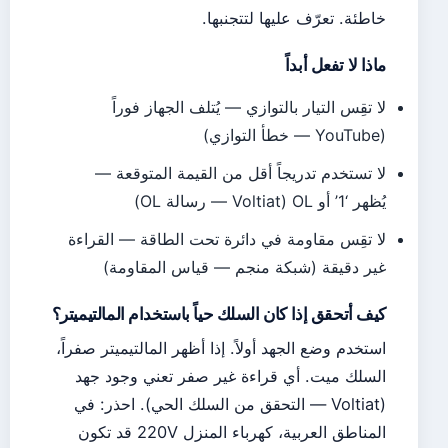
خاطئة. تعرّف عليها لتتجنبها.
ماذا لا تفعل أبداً
لا تقِس التيار بالتوازي — يُتلف الجهاز فوراً
(YouTube — خطأ التوازي)
لا تستخدم تدريجاً أقل من القيمة المتوقعة —
يُظهر ‘1’ أو OL (Voltiat — رسالة OL)
لا تقِس مقاومة في دائرة تحت الطاقة — القراءة
غير دقيقة (شبكة منجم — قياس المقاومة)
كيف أتحقق إذا كان السلك حياً باستخدام المالتيميتر؟
استخدم وضع الجهد أولاً. إذا أظهر المالتيميتر صفراً،
السلك ميت. أي قراءة غير صفر تعني وجود جهد
(Voltiat — التحقق من السلك الحي). احذر: في
المناطق العربية، كهرباء المنزل 220V قد تكون