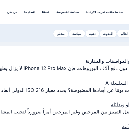
سياسة ملفات تعريف الارتباط
سياسة الخصوصية
قصتنا
اتصل بنا
من نحن
ا
العالم
المدونة
تقنية
سياسة
محلي
، فإن iPhone 12 Pro Max لا يزال يظهر في…
وبدائله
ل التمييز بين المرخص وغير المرخص أمراً ضرورياً لتجنب المشاك