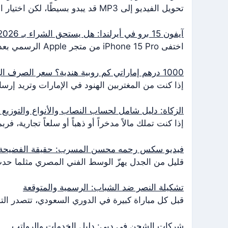
تحويل الفيديو إلى MP3 قد يبدو بسيطًا، لكن اختيار الأداة المناسبة بين الخيارات الكثيرة والمخاطر الخفية ليس سهلاً. هذا الدليل العملي يساعدك…
آيفون 15 برو في أيرلندا: هل يستحق الشراء بـ 2026؟
اختفى iPhone 15 Pro من متجر Apple الرسمي بعد إطلاق سلسلة iPhone 16 في سبتمبر 2024، لكن الهاتف لا يزال حاضرًا في…
1000 درهم إماراتي كم روبية هندية؟ سعر الصرف اليوم
إذا كنت من المغتربين الهنود في الإمارات وتريد إرسال 1000 درهم إلى أهلك في الهند، فأنت تعلم أن سعر الصرف والرسوم يل
الزكاة: دليل شامل لحساب النصاب والأنواع والتوزيع
إذا كنت تملك مالاً مدخراً أو ذهباً أو سلعاً تجارية
فيديو سكس رحمه محسن المسرب: حقيقة الفضيحة وأ
قليل من الجدل يهزّ الوسط الفني المصري مثلما حد
تشكيلة النصر ضد الشباب: الرسمية والمتوقعة
قبل كل مباراة كبيرة في الدوري السعودي، تتصدر التشكي
شركات الشحن في دبي: دليل الخدمات والرواتب