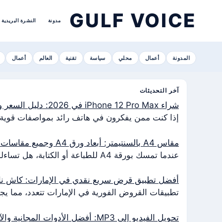
GULF VOICE
مدونة
النشرة البريدية
المدونة
أعمال
محلي
سياسة
تقنية
العالم
أعمال
آخر التحديثات
شراء iPhone 12 Pro Max في 2026: دليل السعر والمواصفات والمقارنة
إذا كنت ممن يفكرون في هاتف رائد بمواصفات قوية دون دفع آلاف اليوروهات
مقاس A4 بالسنتيمتر: أبعاد ورق A4 وجميع مقاسات السلسلة A
عندما تمسك بورقة A4 للطباعة أو الكتابة، هل تساءلت يومًا عن أبعادها المضبوطة؟ يحدد معيار ISO 216 الدولي أبعاد ورق A4 بـ…
أفضل تطبيق قرض سريع نقدي في الإمارات: كاش ناو 
تطبيقات القروض الفورية في الإمارات تتعدد، مما يجع
تحويل الفيديو إلى MP3: أفضل الأدوات المجانية والآمنة