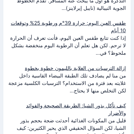
التذكرة هو أول ما يبحث عنه المسافر. تقدم الخطوط
الجوية النيبالية (نايبل إيرلاينز)…
طقس العين اليوم: حرارة 39°م ورطوبة 25% وتوقعات
10 أيام
إذا كنت تتابع طقس العين اليوم، فأنت تعرف أن الحرارة
لا ترحم. لكن هل تعلم أن الرطوبة اليوم منخفضة بشكل
ملحوظ؟ في…
إزالة الترسبات من الغلاية بالليمون خطوة بخطوة
من منا لم يصادف تلك الطبقة البيضاء القاسية داخل
غلايته بعد فترة من الاستخدام؟ الترسبات الكلسية مزعجة
لكن التخلص منها لا يحتاج…
كيف تأكل بذور الشيا: الطريقة الصحيحة والفوائد
والأضرار
قليل من المكونات الغذائية أحدثت ضجة بحجم بذور
الشيا، لكن السؤال الحقيقي الذي يحير الكثيرين: كيف