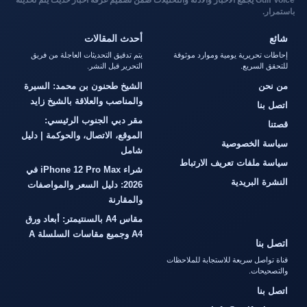
Gulf Voice يجمع الأخبار والأدلة والتحليلات ضمن تصميم غرفة أخبار حديث يتم تحديثه
باستمرار.
شائع
أحدث المقالات
إحاطات تحريرية يومية وموارد موثوقة
يتم تدقيق التحديثات العاجلة من فريق
للتحقق السريع.
التحرير قبل النشر.
من نحن
الشيخ طحنون بن محمد: السيرة
والمناصب والعلاقة بالشيخ زايد
اتصل بنا
مقر دبي الجنوب الرئيسي:
قصتنا
الموقع، الاتصال، والحوكمة | دليل
سياسة الخصوصية
شامل
سياسة ملفات تعريف الارتباط
شراء iPhone 12 Pro Max في
النشرة البريدية
2026: دليل السعر والمواصفات
والمقارنة
مقاس A4 بالسنتيمتر: أبعاد ورق
A4 وجميع مقاسات السلسلة A
اتصل بنا
قناة تواصل سريعة للاستجابة للملاحظات
والتصحيحات.
اتصل بنا