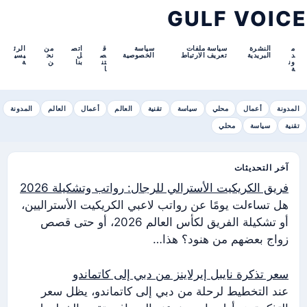
GULF VOICE
م
النشرة
سياسة ملفات
سياسة
ق
اتص
من
الرئ
د
البريدية
تعريف الارتباط
الخصوصية
ص
ل
نح
يسي
ون
تن
بنا
ن
ة
ة
ا
المدونة
أعمال
محلي
سياسة
تقنية
العالم
أعمال
العالم
المدونة
تقنية
سياسة
محلي
آخر التحديثات
فريق الكريكيت الأسترالي للرجال: رواتب وتشكيلة 2026
هل تساءلت يومًا عن رواتب لاعبي الكريكيت الأستراليين،
أو تشكيلة الفريق لكأس العالم 2026، أو حتى قصص
زواج بعضهم من هنود؟ هذا…
سعر تذكرة نايبل إيرلاينز من دبي إلى كاتماندو
عند التخطيط لرحلة من دبي إلى كاتماندو، يظل سعر