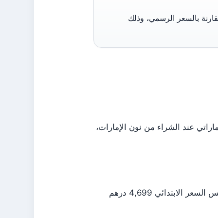
ما يصل إلى 500 درهم إماراتي مقارنة بالسعر الرسمي، وذلك
 برو (256 جيجابايت) في دبي من 4,299 درهم إماراتي عند الشراء من نون الإمارات،
نفس السعر الابتدائي 4,699 درهم