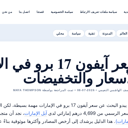
دية
سياسة ملفات تعريف الارتباط
سياسة الخصوصية
قصتنا
اتصل بنا
من نحن
العالم
المدونة
تقنية
سياسة
محلي
سعر آيفون 17 ب
أسعار والتخفيضات
لنعيمي • 2026-07-08 • تمت المراجعة بواسطة MAYA THOMPSON
قد يبدو البحث عن سعر آيفون 17 برو في الإمارات مه
 الرسمي من 4,699 درهم إماراتي لدى
آبل الإمارات
، نجد أن متجر نون 
مارات)
. هذا الدليل يرشدك إلى أرخص المصادر وأكثرها موثوقية بناءً 