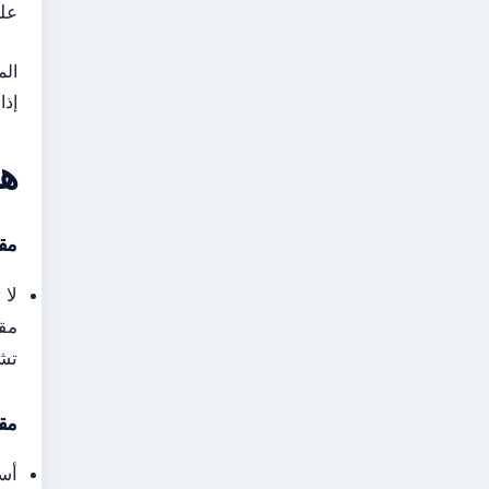
على ن
إذا ك
هل
مقارنة 
مقارنة بـ 5% في 
تشم
مقارنة 