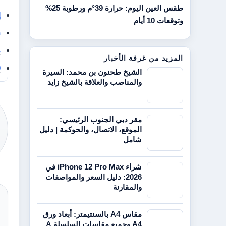
طقس العين اليوم: حرارة 39°م ورطوبة 25%
إ
وتوقعات 10 أيام
n
م
المزيد من غرفة الأخبار
250
الشيخ طحنون بن محمد: السيرة
والمناصب والعلاقة بالشيخ زايد
مقر دبي الجنوب الرئيسي:
الموقع، الاتصال، والحوكمة | دليل
شامل
شراء iPhone 12 Pro Max في
2026: دليل السعر والمواصفات
والمقارنة
مقاس A4 بالسنتيمتر: أبعاد ورق
A4 وجميع مقاسات السلسلة A