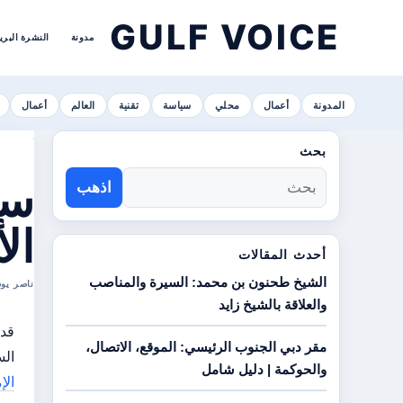
GULF VOICE
مدونة
النشرة البري
المدونة
أعمال
محلي
سياسة
تقنية
العالم
أعمال
بحث
اذهب
ال
أحدث المقالات
الشيخ طحنون بن محمد: السيرة والمناصب
ناصر يوسف الهاشمي ا
والعلاقة بالشيخ زايد
مقر دبي الجنوب الرئيسي: الموقع، الاتصال،
السعر
والحوكمة | دليل شامل
الإ