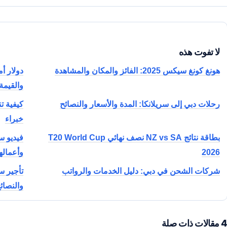
لا تفوت هذه
هونغ كونغ سيكس 2025: الفائز والمكان والمشاهدة
دولار أ
والقيم
رحلات دبي إلى سريلانكا: المدة والأسعار والنصائح
كيفية ت
خبراء
بطاقة نتائج NZ vs SA نصف نهائي T20 World Cup
فيديو 
2026
وأعمالها
شركات الشحن في دبي: دليل الخدمات والرواتب
تأجير س
والنصائ
مقالات ذات صلة