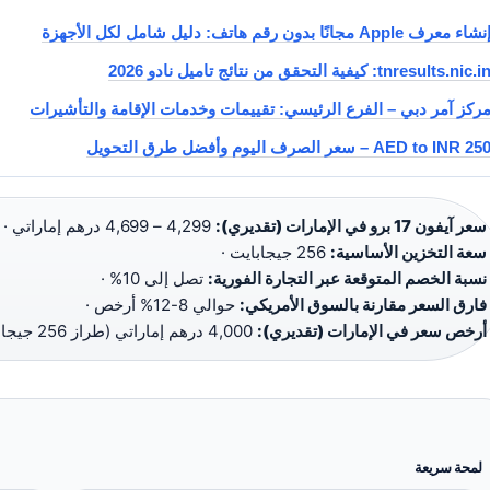
نشاء معرف Apple مجانًا بدون رقم هاتف: دليل شامل لكل الأجهزة
tnresults.nic.i: كيفية التحقق من نتائج تاميل نادو 2026
ركز آمر دبي – الفرع الرئيسي: تقييمات وخدمات الإقامة والتأشيرات
 AED to INR – سعر الصرف اليوم وأفضل طرق التحويل
سعر آيفون 17 برو في الإمارات (تقديري):
4,299 – 4,699 درهم إماراتي ·
سعة التخزين الأساسية:
256 جيجابايت ·
نسبة الخصم المتوقعة عبر التجارة الفورية:
تصل إلى 10% ·
فارق السعر مقارنة بالسوق الأمريكي:
حوالي 8-12% أرخص ·
أرخص سعر في الإمارات (تقديري):
4,000 درهم إماراتي (طراز 256 جيجابايت)
لمحة سريعة