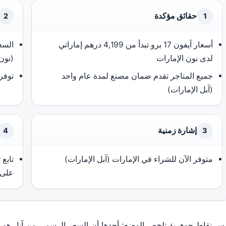
حقائق مؤكدة
2
1
أسعار آيفون 17 برو تبدأ من 4,199 درهم إماراتي
السع
لدى نون الإمارات
(نون 
جميع المتاجر تقدم ضمان مصنع لمدة عام واحد
توفر 
(آبل الإمارات)
إشارة زمنية
4
3
متوفر الآن للشراء في الإمارات (آبل الإمارات)
تابع
على 
 نقاط جوهرية تلخص الوضع: أحدها أن السعر الرسمي من آبل هو الأع