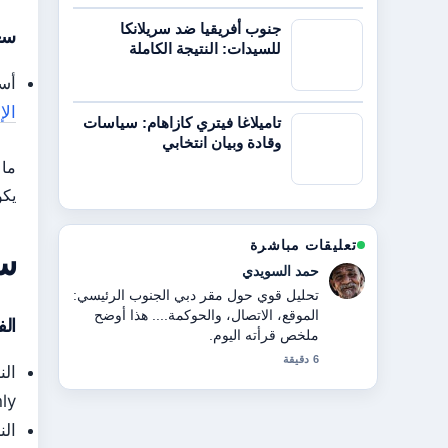
جنوب أفريقيا ضد سريلانكا
سعر آي
للسيدات: النتيجة الكاملة
أسع
الإ
تاميلاغا فيتري كازاهام: سياسات
وقادة وبيان انتخابي
ما 
يكو
سعر آ
تعليقات مباشرة
سيف الشامسي
أتابع شراء iPhone 12 Pro Max في
2026:... عن قرب، وأقدر الطرح المتوازن
الفرق ب
هنا.
8 دقيقة
only د