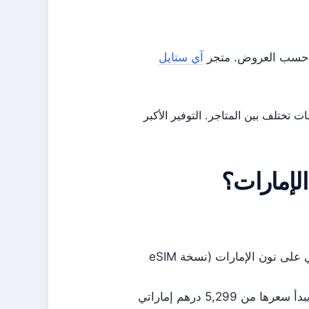
فة حسب العروض. متجر
آي ستايل
 تختلف بين المتاجر. التوفير الأكبر
النسخة 256 جيجابايت هي الأكثر طلباً وتبدأ من 4,199 درهم إماراتي على نون الإمارات (نسخة eSIM
النسخة 512 جيجابايت أغلى بنحو 900-1,000 درهم إماراتي، حيث يبدأ سعرها من 5,299 درهم إماراتي