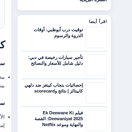
اقرأ أيضا
توقيت درب أبوظبي: أوقات
الذروة والرسوم
كم 
تأجير سيارات رخيصة في دبي:
سعر آ
دليل شامل للأسعار والنصائح
إحصائيات بنجاب كينغز ضد دلهي
بينم
كابيتالز | نتائج وscorecard
سعر آي
فيلم Ek Deewane Ki
الأ
Deewaniyat 2025: القصة
والنهاية وموعد Netflix
إمار