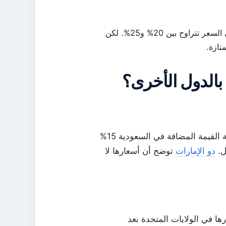
المفاضلة: اختيار 512 جيجابايت يمنحك مساحة مضاعفة مقابل زيادة في السعر تتراوح بين 20% و25%. لكن
بالدول الأخرى؟
لا توجد بيانات مباشرة لأسعار السعودية، لكن من المعروف أن ضريبة القيمة المضافة في السعودية 15%
دو الإمارات
توضح أن أسعارها لا
قل بنسبة تتراوح بين 8% و12% من أسعارها في الولايات المتحدة بعد