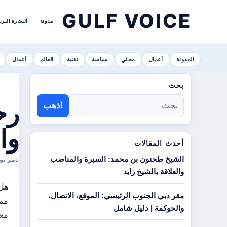
GULF VOICE
مدونة
النشرة البري
المدونة
أعمال
محلي
سياسة
تقنية
العالم
أعمال
بحث
رح
اذهب
وا
أحدث المقالات
الشيخ طحنون بن محمد: السيرة والمناصب
ناصر يوسف الهاشمي ا
والعلاقة بالشيخ زايد
هل 
مقر دبي الجنوب الرئيسي: الموقع، الاتصال،
والحوكمة | دليل شامل
معر