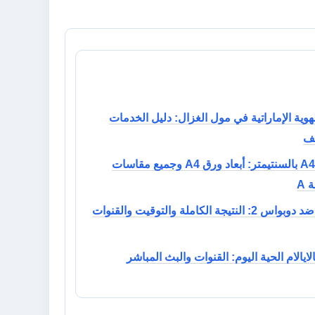
هوية الإماراتية في مول الغزال: دليل الخدمات
يف
مقاس A4 بالسنتيمتر: أبعاد ورق A4 وجميع مقاسات
 A
أوسيك ضد دوبواس 2: النتيجة الكاملة والتوقيت والقنوات
لايالام الحية اليوم: القنوات والبث المباشر