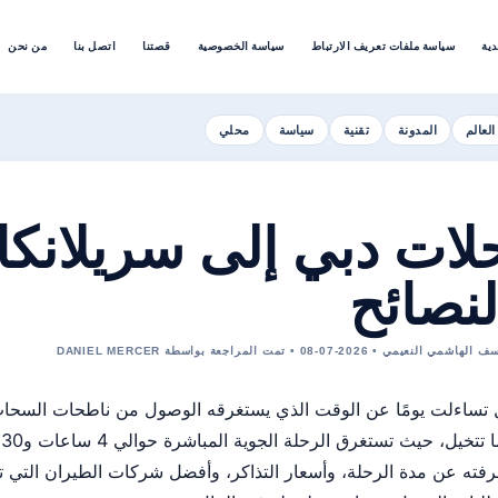
دية
سياسة ملفات تعريف الارتباط
سياسة الخصوصية
قصتنا
اتصل بنا
من نحن
العالم
المدونة
تقنية
سياسة
محلي
لات دبي إلى سريلانكا:
لنصائح
لنعيمي • 2026-07-08 • تمت المراجعة بواسطة DANIEL MERCER
تساءلت يومًا عن الوقت الذي يستغرقه الوصول من ناطحات السحاب 
م
فته عن مدة الرحلة، وأسعار التذاكر، وأفضل شركات الطيران التي تس