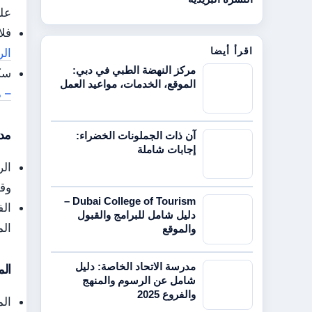
على
فلاي 
اقرأ أيضا
الر
مركز النهضة الطبي في دبي:
سكا
الموقع، الخدمات، مواعيد العمل
– 
مدة
آن ذات الجملونات الخضراء:
إجابات شاملة
وقد تصل
Dubai College of Tourism –
دليل شامل للبرامج والقبول
الم
والموقع
مدرسة الاتحاد الخاصة: دليل
الم
شامل عن الرسوم والمنهج
والفروع 2025
الم