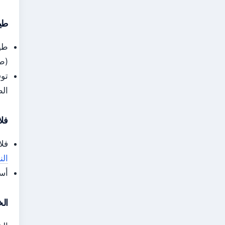
طير
(طي
توف
الط
فلا
فلاي دبي تشغ
الن
أسعار التذ
الخ