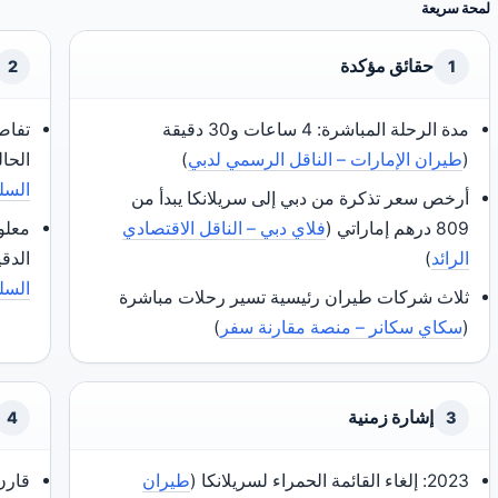
لمحة سريعة
حقائق مؤكدة
2
1
مدة الرحلة المباشرة: 4 ساعات و30 دقيقة
تفاص
(
طيران الإمارات – الناقل الرسمي لدبي
)
الحال
السلط
أرخص سعر تذكرة من دبي إلى سريلانكا يبدأ من
809 درهم إماراتي (
فلاي دبي – الناقل الاقتصادي
معلو
الرائد
)
الدقي
السلط
ثلاث شركات طيران رئيسية تسير رحلات مباشرة
(
سكاي سكانر – منصة مقارنة سفر
)
إشارة زمنية
4
3
2023
: إلغاء القائمة الحمراء لسريلانكا (
طيران
قارن