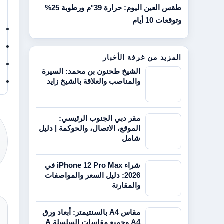
طقس العين اليوم: حرارة 39°م ورطوبة 25%
4 
وتوقعات 10 أيام
ا
د
المزيد من غرفة الأخبار
n
الشيخ طحنون بن محمد: السيرة
والمناصب والعلاقة بالشيخ زايد
م
مقر دبي الجنوب الرئيسي:
الموقع، الاتصال، والحوكمة | دليل
شامل
شراء iPhone 12 Pro Max في
2026: دليل السعر والمواصفات
والمقارنة
مقاس A4 بالسنتيمتر: أبعاد ورق
A4 وجميع مقاسات السلسلة A