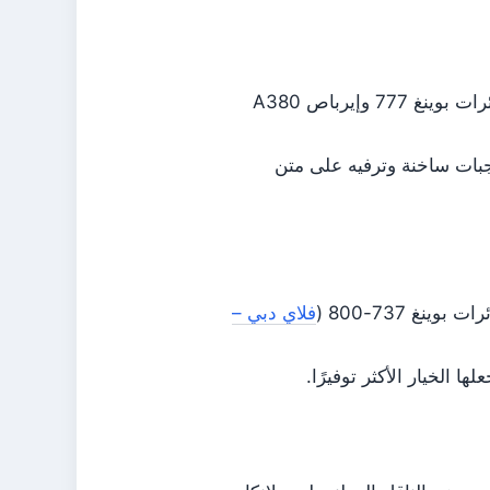
طيران الإمارات تشغل رحلات يومية مزدوجة بين دبي وكولومبو بطائرات بوينغ 777 وإيرباص A380
جبات ساخنة وترفيه على متن
فلاي دبي –