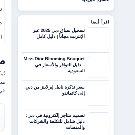
تا
اقرأ أيضا
ع
تسجيل سباق دبي 2025 عبر
الإنترنت مجاناً | دليل كامل
ا
ما
Miss Dior Blooming Bouquet
– دليل التوافر والأسعار في
السعودية
تُم
سعر تذكرة نايبل إيرلاينز من دبي
في فبراير 2022
إلى كاتماندو
تصميم متاجر إلكترونية في دبي:
دليل شامل للتكلفة والشركات
والمنصات