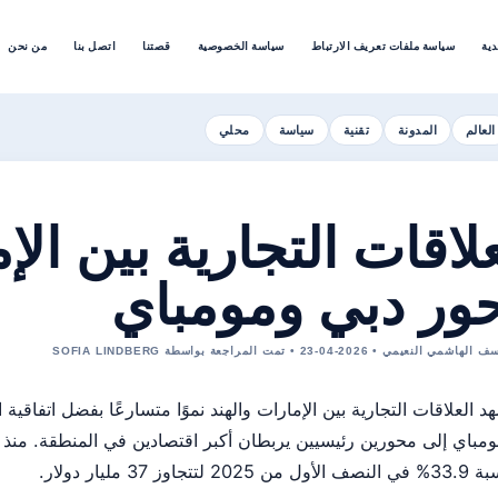
دية
سياسة ملفات تعريف الارتباط
سياسة الخصوصية
قصتنا
اتصل بنا
من نحن
العالم
المدونة
تقنية
سياسة
محلي
علاقات التجارية بين الإ
ور دبي ومومباي
لنعيمي • 2026-04-23 • تمت المراجعة بواسطة SOFIA LINDBERG
أول من 2025 لتتجاوز 37 مليار دولار.