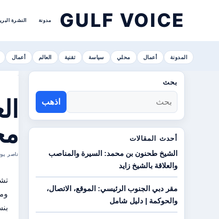
GULF VOICE
مدونة
النشرة البري
المدونة
أعمال
محلي
سياسة
تقنية
العالم
أعمال
بحث
ال
اذهب
مح
أحدث المقالات
الشيخ طحنون بن محمد: السيرة والمناصب
ناصر يوسف الهاشمي ا
والعلاقة بالشيخ زايد
مقر دبي الجنوب الرئيسي: الموقع، الاتصال،
والحوكمة | دليل شامل
بنسبة 33.9% في النصف ال