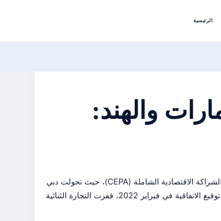
الرئيسية
مارات والهند:
تشهد العلاقات التجارية بين الإمارات والهند نموًا متسارعًا بفضل اتفاقية الشراكة الاقتصادية الشاملة (CEPA)، حيث تحولت دبي
ومومباي إلى محورين رئيسيين يربطان أكبر اقتصادين في المنطقة. منذ توقيع الاتفاقية في فبراير 2022، قفزت التجارة الثنائية