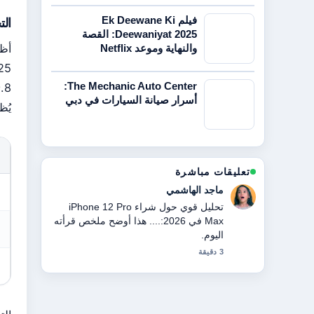
فيلم Ek Deewane Ki
الت
Deewaniyat 2025: القصة
والنهاية وموعد Netflix
The Mechanic Auto Center:
.8%
أسرار صيانة السيارات في دبي
يُظ
تعليقات مباشرة
فهد المرزوقي
أتابع الشيخ طحنون بن محمد: السيرة
والمناصب والعلاقة... عن قرب، وأقدر
الطرح المتوازن هنا.
5 دقيقة