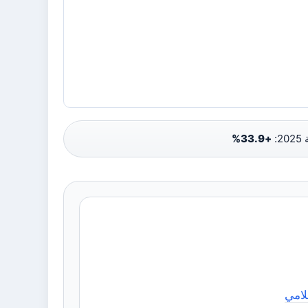
2:
+33.9%
لامي