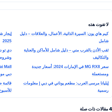
لا تفوت هذه
كيم هاي يون: السيرة الذاتية، الأعمال، والعلاقات – دليل
إيجار ش
شامل
2025
ثقب الأذن بالقرب مني – دليل شامل للأماكن والعناية
دي تو د
والتكاليف
وشروط 025
سعر MG RX8 في الإمارات 2024: أسعار جديدة
ومستعملة
دبي مو
إيليانا مرسى العرب: مطعم يوناني في دبي | معلومات
قائمة ط
رسمية
للأسبوع
مقالات ذات صلة