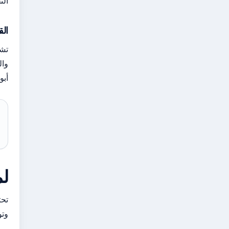
الت
الق
تشم
وال
أبو
لم
وتو