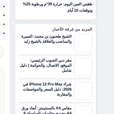
طقس العين اليوم: حرارة 39°م ورطوبة 25%
5
وتوقعات 10 أيام
م
ف
المزيد من غرفة الأخبار
ا
الشيخ طحنون بن محمد: السيرة
والمناصب والعلاقة بالشيخ زايد
مقر دبي الجنوب الرئيسي:
الموقع، الاتصال، والحوكمة | دليل
شامل
شراء iPhone 12 Pro Max في
2026: دليل السعر والمواصفات
والمقارنة
مقاس A4 بالسنتيمتر: أبعاد ورق
A4 وجميع مقاسات السلسلة A