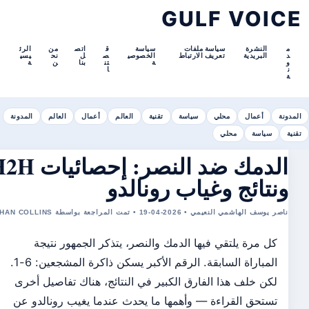
GULF VOIC
م
النشرة
سياسة ملفات
سياسة
ق
اتص
من
الرئ
د
البريدية
تعريف الارتباط
الخصوصي
ص
ل
نح
يسي
و
ة
تن
بنا
ن
ة
ن
ا
ة
مدونة
أعمال
محلي
سياسة
تقنية
العالم
أعمال
العالم
المدونة
نية
سياسة
محلي
الدمك ضد النصر: إحصائيات H2H
ونتائج وغياب رونالدو
ناصر يوسف الهاشمي النعيمي • 2026-04-19 • تمت المراجعة بواسطة ETHAN COLLINS
كل مرة يلتقي فيها الدمك والنصر، يتذكر الجمهور نتيجة
المباراة السابقة. الرقم الأكبر يسكن ذاكرة المشجعين: 6-1.
لكن خلف هذا الفارق الكبير في النتائج، هناك تفاصيل أخرى
تستحق القراءة — وأهمها ما يحدث عندما يغيب رونالدو عن