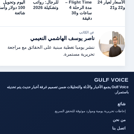
الأسعار لعيار 24
Flight Time –
للرجال: رواتب
اليوم وتحويل
و22 و21
مدة الرحلة 4
وتشكيلة 2026
100 دولار وأسئلة
ساعات و30
شائعة
دقيقة
عن الكاتب
ناصر يوسف الهاشمي النعيمي
ننشر يوميا تغطية مبنية على الحقائق مع مراجعة
تحريرية مستمرة.
GULF VOICE
Gulf Voice يجمع الأخبار والأدلة والتحليلات ضمن تصميم غرفة أخبار حديث يتم تحديثه
باستمرار.
شائع
إحاطات تحريرية يومية وموارد موثوقة للتحقق السريع.
من نحن
اتصل بنا