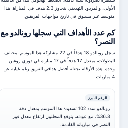
سيطرة نصراوية شبه كاملة. الضغط الهجومي يبدأ من الدقيقة
الأولى، والمردود التهديفي يتجاوز 2.3 هدف في المباراة. هذا
متوسط غير مسبوق في تاريخ مواجهات الفريقين.
كم عدد الأهداف التي سجلها رونالدو مع
النصر؟
سجل رونالدو 18 هدفاً في 22 مشاركة هذا الموسم بمختلف
البطولات، بمعدل 17 هدفاً في 17 مباراة في دوري روشن
وحده. هذه الأرقام تجعله أفضل هدافي الفريق رغم غيابه عن
4 مباريات.
الرقم الأبرز
رونالدو سدد 102 تسديدة هذا الموسم بمعدل دقة
36.3%. مع عودته، يتوقع المحللون ارتفاع معدل فوز
النصر في مبارياته القادمة.