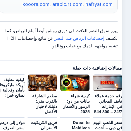
kooora.com
,
arabic.rt.com
,
hafryat.com
يبرز تفوق النصر اللافت في دوري روشن أيضاً أمام الرياض، كما
تكشف
إحصائيات الرياض ضد النصر
عن نتائج وإحصائيات H2H
تشبه مواجهة الدمك مع غياب رونالدو.
مقالات إضافية ذات صلة
كيفية تنظيف
أريكة مايكروفايبر
بأمان وفعالية |
نصائح خبراء
رقم خدمة عملاء
كيفية شراء
مطعم الشارقة
فايف المجاني
بيانات من دو:
بالقرب مني:
في الإمارات
الرموز والأسعار
دليلك لاختيار
24/7 – 800 544
2025
الأفضل
سعر الذهب اليوم
Dubai to
فريق الكريكيت
دولار إلى درهم:
في دبي – أحدث
Maldives
الأسترالي
سعر الصرف